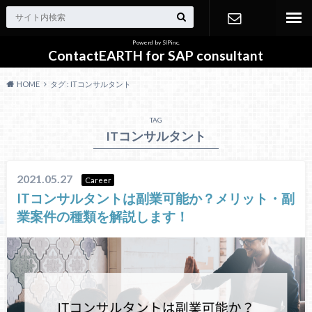
Powerd by SIPinc.
非公開案件
ContactEARTH for SAP consultant
HOME
タグ : ITコンサルタント
資料
TAG
ITコンサルタント
2021.05.27
Career
ITコンサルタントは副業可能か？メリット・副
業案件の種類を解説します！