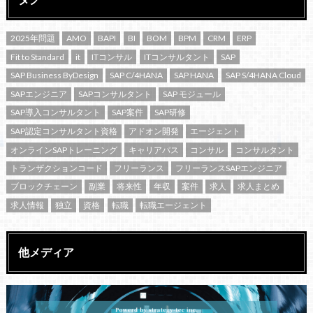
2025年問題
AMO
BAPI
BI
BOM
BPM
CRM
ERP
Fit to Standard
it
ITコンサル
ITコンサルタント
SAP
SAP Business ByDesign
SAP C/4HANA
SAP HANA
SAP S/4HANA Cloud
SAPエンジニア
SAPコンサルタント
SAP モジュール
SAP導入コンサルタント
SAP案件
SAP研修
SAP認定コンサルタント資格
アドオン開発
エージェント
オンラインSAPトレーニング
キャリアパス
コンサル
コンサルタント
トランザクションコード
フリーランス
フリーランスSAPエンジニア
ブロックチェーン
副業
将来性
年収
案件
求人
求人まとめ
求人情報
独立
資格
転職
転職エージェント
他メディア